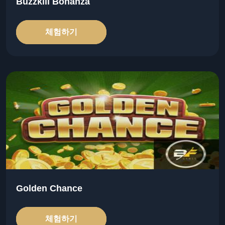
Buzzkill Bonanza
체험하기
Golden Chance
체험하기