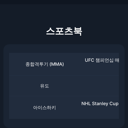
스포츠북
UFC 챔피언십 매치, UF
종합격투기 (MMA)
유도
NHL Stanley Cup, 
아이스하키