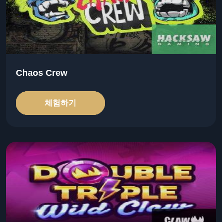
Chaos Crew
체험하기