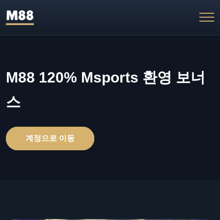
M88 120% Msports 환영 보너
스
계정으로 이동