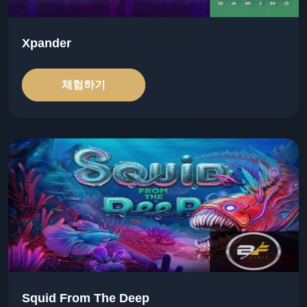
Xpander
체험하기
Squid From The Deep