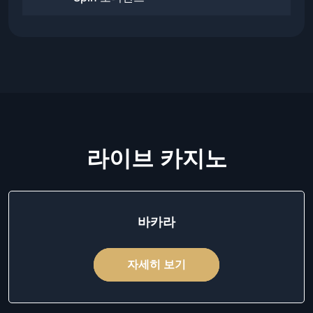
라이브 카지노
바카라
자세히 보기