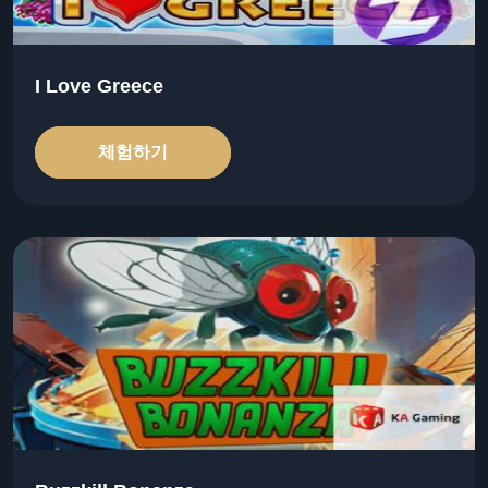
I Love Greece
체험하기