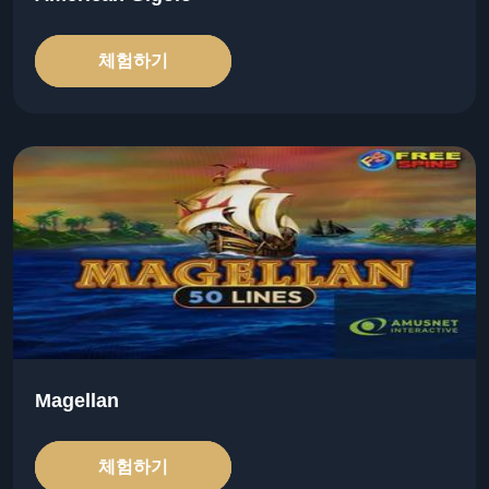
체험하기
Magellan
체험하기