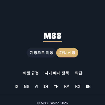
계정으로 이동
가입 신청
베팅 규정
자가 배제 정책
약관
ID
MS
VI
ZH
TH
KM
KO
EN
© M88 Casino 2026