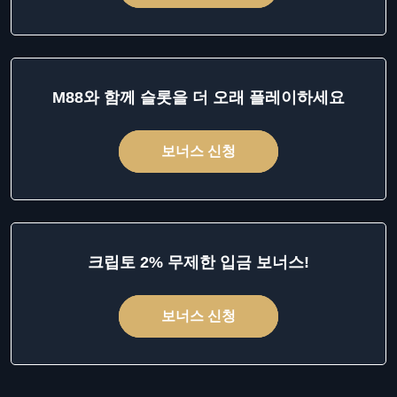
M88와 함께 슬롯을 더 오래 플레이하세요
보너스 신청
크립토 2% 무제한 입금 보너스!
보너스 신청